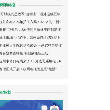
育即时报
“可触摸的思政课”这样上：浙外连续五年
推出劳动体验日
杭外发布2026年招生方案！320名初一新生
这样报名录取
离开102天后，8岁伊朗男孩终于回到浙江
学校上课，班级沸腾了
就业市场“上新”快，高校如何才能跟得上
浙江树人学院这场洽谈会 一站式指导毕业
生高质量就业
青春筑梦森呼吸 乡创赋能新王坛
杭州中考日程表来了！5月底志愿填报，6
月30日成绩发布，还有这些变化
春假正式开启！杭州各托管点亮“绝活”
别策划