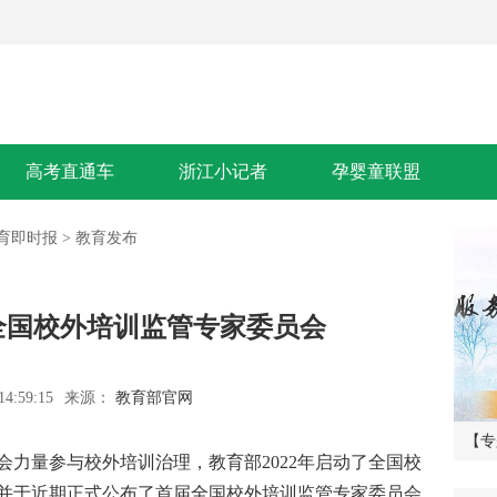
高考直通车
浙江小记者
孕婴童联盟
育即时报
>
教育发布
全国校外培训监管专家委员会
14:59:15
来源：
教育部官网
推
这个夏天 2018浙江小记者夏令营邀你
【专
量参与校外培训治理，教育部2022年启动了全国校
活
一起看世界
——
并于近期正式公布了
首届全国校外培训监管专家委员会