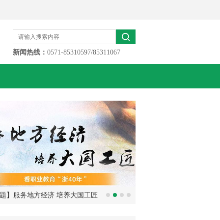
新闻热线：
0571-85310597/85311067
题】服务地方经济 培养大国工匠
全省才艺小达人大搜罗！
看职业教育“浙40年”
届少儿才艺大赛全面启动