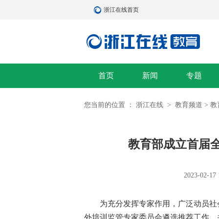
浙江在线首页
首页
新闻
专题
您当前的位置 ：
浙江在线
>
教育频道
>
教
教育部成立首届
2023-02-17 
【专题】浙江首届“书香城镇”系列
为充分发挥专家作用，广泛动员社会力
选暨“博雅书房”掌上书城定制公益
外培训监管专家委员会遴选推荐工作，