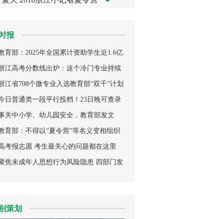
邀你一起看世界
工匠——看职业教育“
时报
教育部：2025年全国累计资助学生近1.6亿
人次
浙江高考分数线出炉：这个冷门专业持续
走俏
浙江省708个微专业入选教育部“双千”计划
今日普通类一段平行投档！23日晚可查录
取情况
事关中小学、幼儿园安全，教育部发文
教育部：不得以“夏令营”等名义变相组织
考试
高考报志愿 考生最关心的问题都在这里
聚焦未成年人思想行为风险隐患 四部门发
布最新指南
别策划