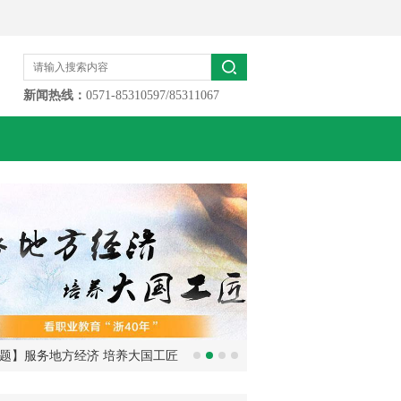
新闻热线：
0571-85310597/85311067
题】服务地方经济 培养大国工匠
全省才艺小达人大搜罗！
看职业教育“浙40年”
届少儿才艺大赛全面启动