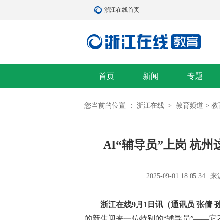
浙江在线首页
首页
新闻
专题
您当前的位置 ：
浙江在线
>
教育频道
>
教
AI“辅导员”上岗 杭
2025-09-01 18:05:34
来
【专题】浙江首届“书香城镇”系列
浙江在线9月1日讯（通讯员 张倩 
选暨“博雅书房”掌上书城定制公益
的新生迎来一位特别的“辅导员”——它