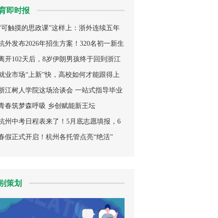
育即时报
“可触摸的思政课”这样上：浙外连续五年
推出劳动体验日
杭外发布2026年招生方案！320名初一新生
这样报名录取
离开102天后，8岁伊朗男孩终于回到浙江
学校上课，班级沸腾了
就业市场“上新”快，高校如何才能跟得上
浙江树人学院这场洽谈会 一站式指导毕业
生高质量就业
青春筑梦森呼吸 乡创赋能新王坛
杭州中考日程表来了！5月底志愿填报，6
月30日成绩发布，还有这些变化
春假正式开启！杭州各托管点亮“绝活”
别策划