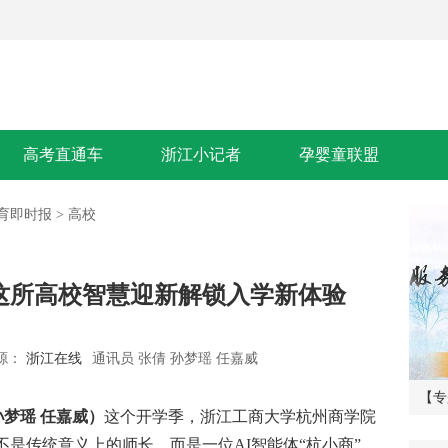
高考直通车
浙江小记者
孕婴童联盟
育即时报
>
高校
州这所高校智慧迎新解锁入学新体验
源：
浙江在线
通讯员 张倩 孙梦瑶 任嘉威
推
这个夏天 2018浙江小记者夏令营邀你
【专
孙梦瑶 任嘉威）
这个开学季，浙江工商大学杭州商学院
活
一起看世界
——
不是传统意义上的师长，而是一位AI智能体“杭小商”。