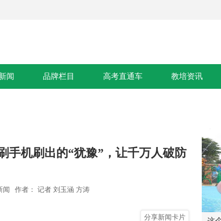
新闻
品牌栏目
高考直通车
教培资讯
刷手机刷出的“犹豫”，让千万人破防
新闻
作者： 记者 刘玉涵 方涛
分享新闻卡片
【专题】浙江首届“书香城镇”系
这个