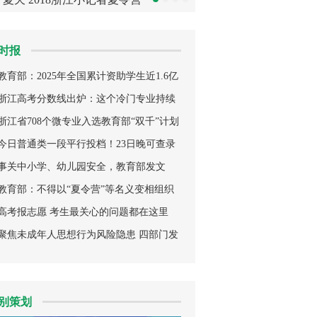
邀你一起看世界
工匠——看职业教育“
时报
教育部：2025年全国累计资助学生近1.6亿
人次
浙江高考分数线出炉：这个冷门专业持续
走俏
浙江省708个微专业入选教育部“双千”计划
今日普通类一段平行投档！23日晚可查录
取情况
事关中小学、幼儿园安全，教育部发文
教育部：不得以“夏令营”等名义变相组织
考试
高考报志愿 考生最关心的问题都在这里
聚焦未成年人思想行为风险隐患 四部门发
布最新指南
别策划