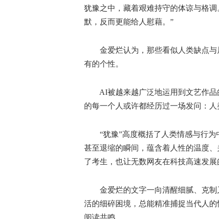
犹豫之中，藏着艰难持守的体谅与格调
默，反而更能给人慰藉。”
金爱烂认为，那些看似人类缺点与局
有的个性。
AI被越来越广泛地运用到文艺作品的
的每一个人或许都经历过一场发问：人
“犹豫”高度概括了人类情感与行为
甚至退缩的瞬间，蕴含着人性的温度、
了考生，也让无数网友在科技高速发展
金爱烂的文字一向清醒细腻、克制又
活的细碎困境，总能精准捕捉当代人的
阅读共鸣。