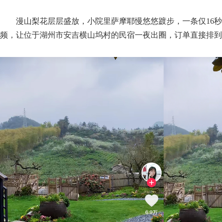
列推选暨
漫山梨花层层盛放，小院里萨摩耶慢悠悠踱步，一条仅16秒
频，让位于湖州市安吉横山坞村的民宿一夜出圈，订单直接排到